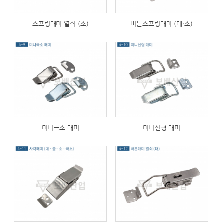
스프링매미 열쇠 (소)
버튼스프링매미 (대·소)
251
267
미니극소 매미
미니신형 매미
255
229