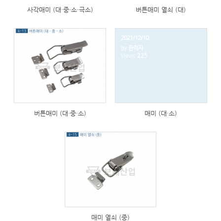
사각매미 (대·중·소·극소)
버튼매미 열쇠 (대)
2021/12/10
by
관리자
279
Views
225
버튼매미 (대·중·소)
매미 (대·소)
239
매미 열쇠 (중)