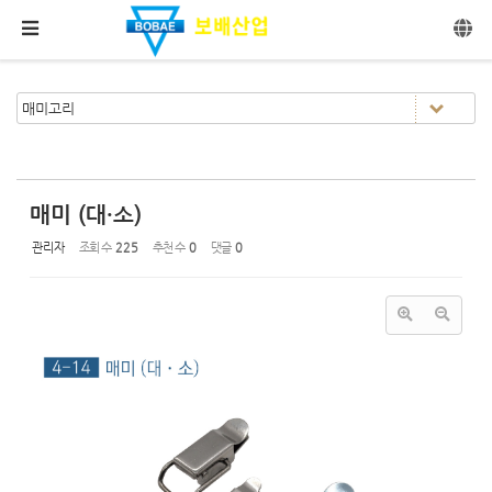
Sketchbook5, 스케치북5
Sketchbook5, 스케치북5
메뉴 건너뛰기
매미 (대·소)
관리자
조회 수
225
추천 수
0
댓글
0