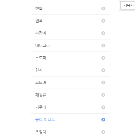
핸들
캠록
손잡이
매미고리
스토퍼
힌지
로드바
패킹류
지주대
볼트 & 너트
조절자