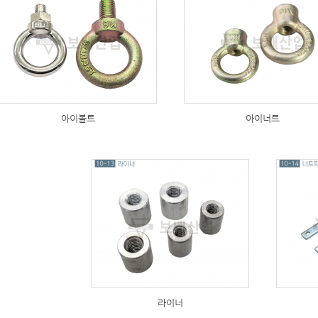
174
196
아이볼트
아이너트
179
1
라이너