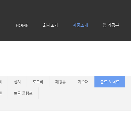
메뉴 건너뛰기
HOME
회사소개
제품소개
임.가공부
퍼
힌지
로드바
패킹류
지주대
볼트 & 너트
팬
토글 클램프