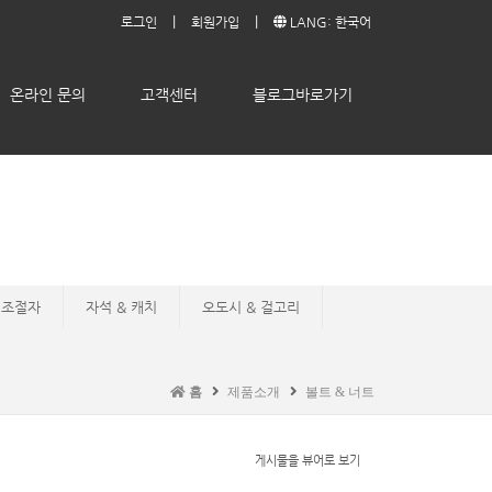
|
|
로그인
회원가입
LANG: 한국어
온라인 문의
고객센터
블로그바로가기
조절자
자석 & 캐치
오도시 & 걸고리
홈
제품소개
볼트 & 너트
게시물을 뷰어로 보기