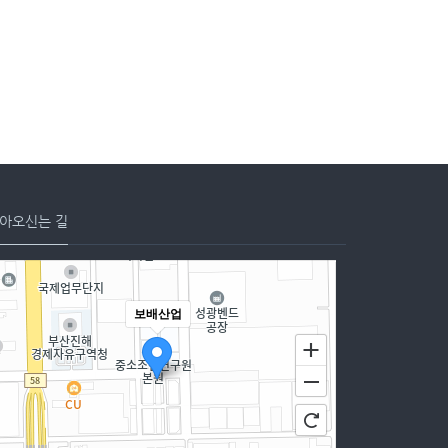
아오신는 길
보배산업