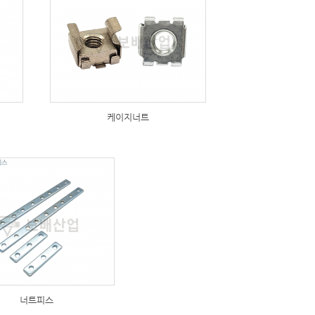
174
케이지너트
57
너트피스