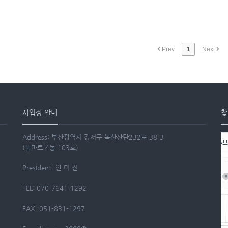
Prev
1
Next
사업장 안내
찾
Address: 부산광역시 강서구 녹산산단232로 38-3
(툴마트 4동 103호)
President: 안 미 진
TEL: 070-7641-1292
FAX: 051-831-1297