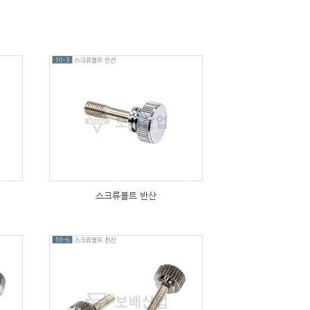
216
스크류볼트 반산
176