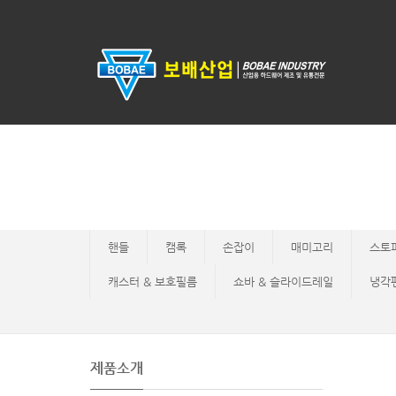
Sketchbook5, 스케치북5
Sketchbook5, 스케치북5
핸들
캠록
손잡이
매미고리
스토
캐스터 & 보호필름
쇼바 & 슬라이드레일
냉각
제품소개