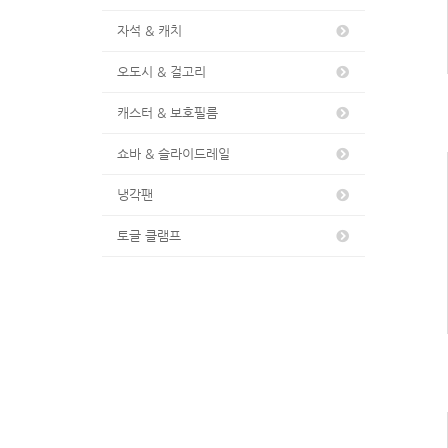
자석 & 캐치
오도시 & 걸고리
캐스터 & 보호필름
쇼바 & 슬라이드레일
냉각팬
토글 클램프