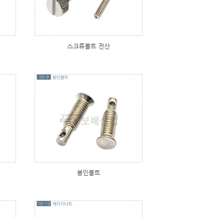
스크류볼트 전산
162
봉인볼트