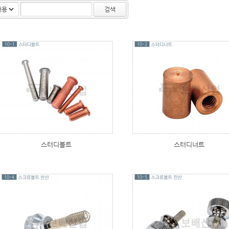
검색
236
167
스터디볼트
스터디너트
190
239