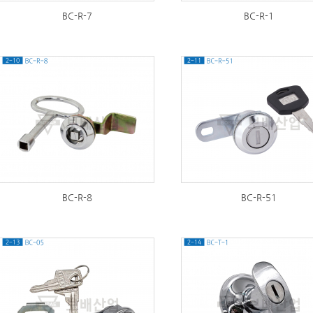
BC-R-7
BC-R-1
288
305
BC-R-8
BC-R-51
311
301