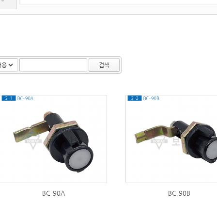
검색
316
295
BC-90A
BC-90B