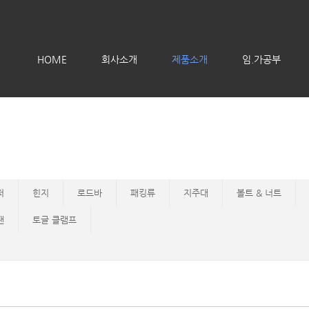
메뉴 건너뛰기
HOME
회사소개
제품소개
임.가공부
퍼
힌지
로드바
패킹류
지주대
볼트 & 너트
팬
토글 클램프