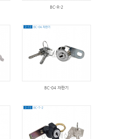
BC-R-2
271
BC-04 자판기
316