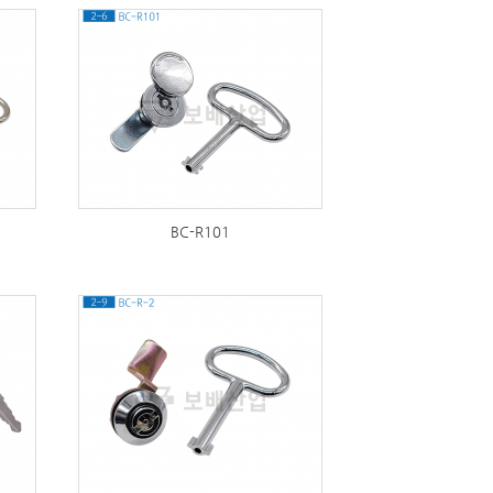
284
BC-R101
328