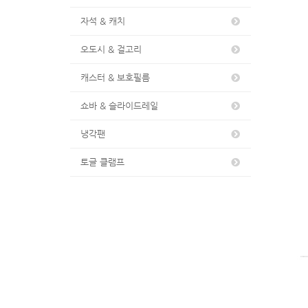
자석 & 캐치
오도시 & 걸고리
캐스터 & 보호필름
쇼바 & 슬라이드레일
냉각팬
토글 클램프