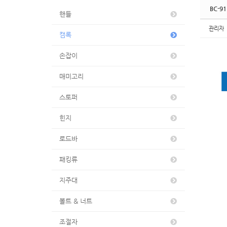
BC-91
핸들
관리자
캠록
손잡이
매미고리
스토퍼
힌지
로드바
패킹류
지주대
볼트 & 너트
조절자