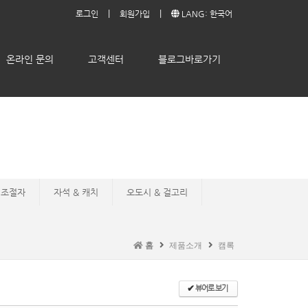
|
|
로그인
회원가입
LANG: 한국어
온라인 문의
고객센터
블로그바로가기
조절자
자석 & 캐치
오도시 & 걸고리
홈
제품소개
캠록
✔
뷰어로 보기