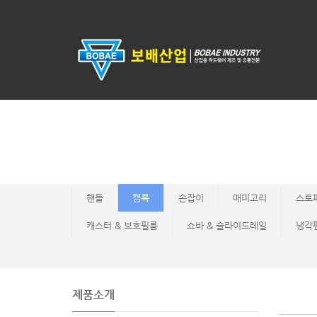
Sketchbook5, 스케치북5
Sketchbook5, 스케치북5
핸들
캠록
손잡이
매미고리
스토
캐스터 & 보호필름
쇼바 & 슬라이드레일
냉각
제품소개