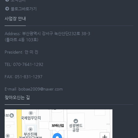
블로그바로가기
사업장 안내
Address: 부산광역시 강서구 녹산산단232로 38-3
(툴마트 4동 103호)
President: 안 미 진
TEL: 070-7641-1292
FAX: 051-831-1297
E-mail: bobae2009@naver.com
찾아오신는 길
보배산업