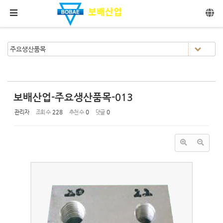
Sketchbook5, 스케치북5
Sketchbook5, 스케치북5
메뉴 건너뛰기
보배산업-주요생산품목-013
관리자
조회 수
228
추천 수
0
댓글
0