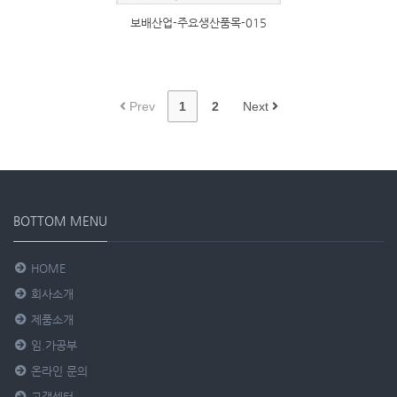
보배산업-주요생산품목-015
Prev
1
2
Next
BOTTOM MENU
HOME
회사소개
제품소개
임.가공부
온라인 문의
고객센터