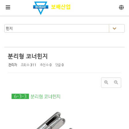
Sketchbook5, 스케치북5
Sketchbook5, 스케치북5
메뉴 건너뛰기
분리형 코너힌지
관리자
조회 수
311
추천 수
0
댓글
0