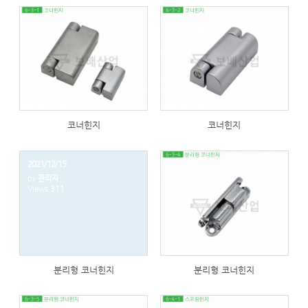
282
288
코너힌지
코너힌지
2021/12/15
by
관리자
Views
311
278
분리형 코너힌지
분리형 코너힌지