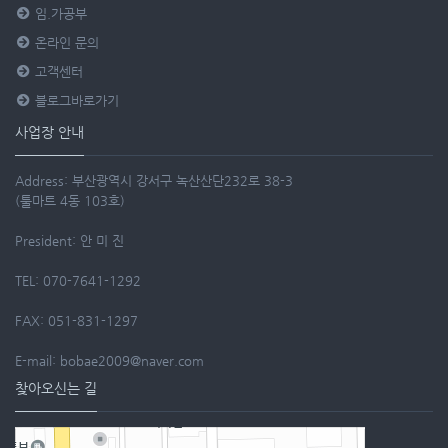
임.가공부
온라인 문의
고객센터
블로그바로가기
사업장 안내
Address: 부산광역시 강서구 녹산산단232로 38-3
(툴마트 4동 103호)
President: 안 미 진
TEL: 070-7641-1292
FAX: 051-831-1297
E-mail: bobae2009@naver.com
찾아오신는 길