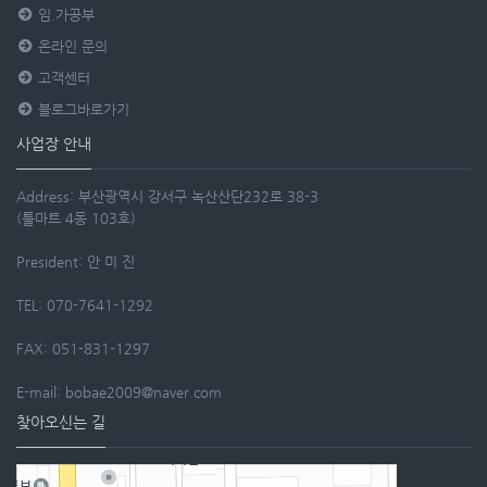
임.가공부
온라인 문의
고객센터
블로그바로가기
사업장 안내
Address: 부산광역시 강서구 녹산산단232로 38-3
(툴마트 4동 103호)
President: 안 미 진
TEL: 070-7641-1292
FAX: 051-831-1297
E-mail: bobae2009@naver.com
찾아오신는 길