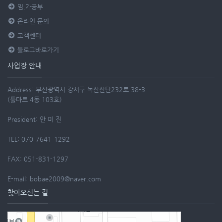
임.가공부
온라인 문의
고객센터
블로그바로가기
사업장 안내
Address: 부산광역시 강서구 녹산산단232로 38-3
(툴마트 4동 103호)
President: 안 미 진
TEL: 070-7641-1292
FAX: 051-831-1297
E-mail: bobae2009@naver.com
찾아오신는 길